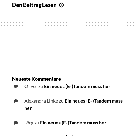
Den Beitrag
Lesen
BigFONT
–
Eine
App
zum
Vergrößern
Search:
mobiler
Seiten
Neueste Kommentare
Oliver
zu
Ein neues (E-)Tandem muss her
Alexandra Linke
zu
Ein neues (E-)Tandem muss
her
Jörg
zu
Ein neues (E-)Tandem muss her