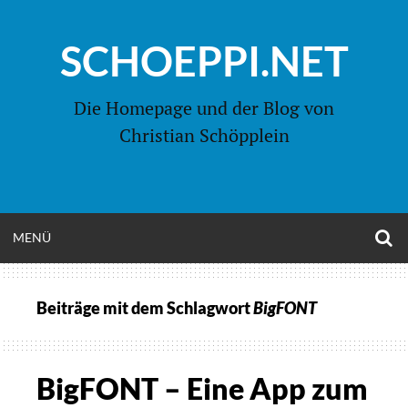
Zum
Inhalt
SCHOEPPI.NET
springen
Die Homepage und der Blog von
Christian Schöpplein
O
MENÜ
OPEN
S
F
MENU
Beiträge mit dem Schlagwort
BigFONT
BigFONT – Eine App zum