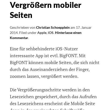
Vergrößern mobiler
Seiten
Geschrieben von
Christian Schoepplein
am
17. Januar
2014
.
Filed under
Apple
,
iOS
.
Hinterlasse einen
Kommentar
on
.
BigFONT
Eine für sehbehinderte iOS-Nutzer
–
Eine
interessante App ist evtl. BigFONT. Mit
App
BigFONT können mobile Seiten, die sich nicht
zum
durch das Auseinanderziehen der Finger,
Vergrößern
mobiler
zoomen lassen, vergrößert werden.
Seiten
Die Vergrößerungsschritte werden in den
Lesezeichen gespeichert, durch das Aufrufen
des Lesezeichens erscheint die Mobile Seite