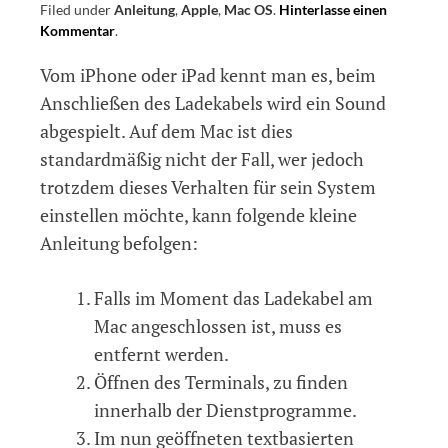
Filed under
Anleitung
,
Apple
,
Mac OS
.
Hinterlasse einen
Kommentar
on
.
Sound
Vom iPhone oder iPad kennt man es, beim
beim
Anschließen
Anschließen des Ladekabels wird ein Sound
des
abgespielt. Auf dem Mac ist dies
Ladekabels
standardmäßig nicht der Fall, wer jedoch
am
Mac
trotzdem dieses Verhalten für sein System
abspielen
einstellen möchte, kann folgende kleine
Anleitung befolgen:
Falls im Moment das Ladekabel am
Mac angeschlossen ist, muss es
entfernt werden.
Öffnen des Terminals, zu finden
innerhalb der Dienstprogramme.
Im nun geöffneten textbasierten