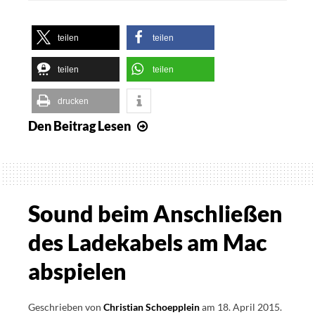
teilen
teilen
teilen
teilen
drucken
Den Beitrag
Lesen
Accuphase
DAC-
40
unter
Linux
Sound beim Anschließen
nutzen
des Ladekabels am Mac
abspielen
Geschrieben von
Christian Schoepplein
am
18. April 2015
.