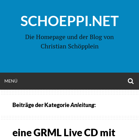
Zum
Inhalt
SCHOEPPI.NET
springen
Die Homepage und der Blog von
Christian Schöpplein
O
MENÜ
OPEN
S
F
MENU
Beiträge der Kategorie
Anleitung
:
eine GRML Live CD mit