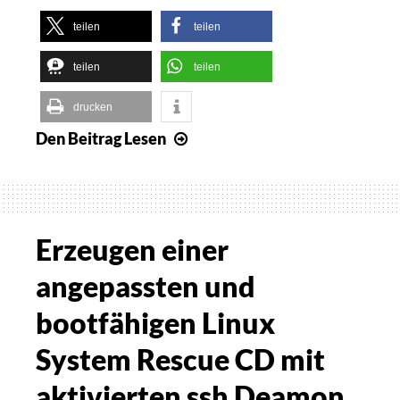
teilen
teilen
teilen
teilen
drucken
Den Beitrag
Lesen
eine
GRML
Live
CD
mit
Erzeugen einer
Brailleunterstützung
angepassten und
starten
bootfähigen Linux
System Rescue CD mit
aktivierten ssh Deamon