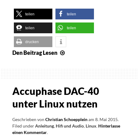
teilen
teilen
teilen
teilen
drucken
Den Beitrag
Lesen
Erzeugen
einer
angepassten
und
bootfähigen
Accuphase DAC-40
Linux
unter Linux nutzen
System
Rescue
CD
Geschrieben von
Christian Schoepplein
am
8. Mai 2015
.
Filed under
Anleitung
,
Hifi und Audio
,
Linux
.
Hinterlasse
mit
einen Kommentar
on
.
aktivierten