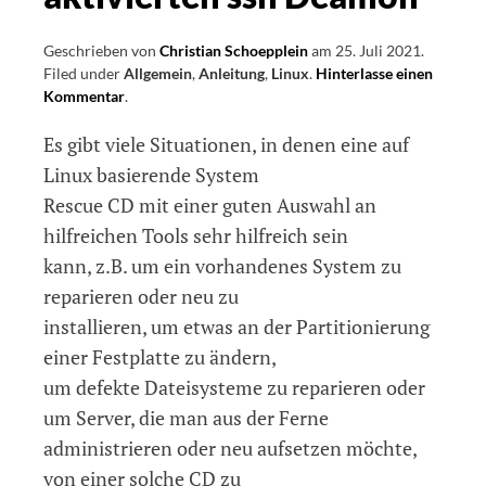
Geschrieben von
Christian Schoepplein
am
25. Juli 2021
.
Filed under
Allgemein
,
Anleitung
,
Linux
.
Hinterlasse einen
Kommentar
on
.
Erzeugen
Es gibt viele Situationen, in denen eine auf
einer
angepassten
Linux basierende System
und
Rescue CD mit einer guten Auswahl an
bootfähigen
hilfreichen Tools sehr hilfreich sein
Linux
System
kann, z.B. um ein vorhandenes System zu
Rescue
reparieren oder neu zu
CD
installieren, um etwas an der Partitionierung
mit
aktivierten
einer Festplatte zu ändern,
ssh
um defekte Dateisysteme zu reparieren oder
Deamon
um Server, die man aus der Ferne
administrieren oder neu aufsetzen möchte,
von einer solche CD zu