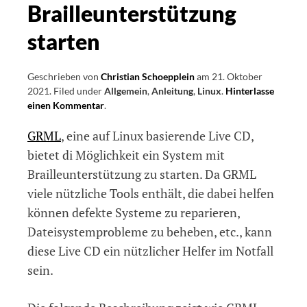
Brailleunterstützung
starten
Geschrieben von
Christian Schoepplein
am
21. Oktober
2021
.
Filed under
Allgemein
,
Anleitung
,
Linux
.
Hinterlasse
einen Kommentar
on
.
eine
GRML
, eine auf Linux basierende Live CD,
GRML
Live
bietet di Möglichkeit ein System mit
CD
Brailleunterstützung zu starten. Da GRML
mit
viele nützliche Tools enthält, die dabei helfen
Brailleunterstützung
starten
können defekte Systeme zu reparieren,
Dateisystemprobleme zu beheben, etc., kann
diese Live CD ein nützlicher Helfer im Notfall
sein.