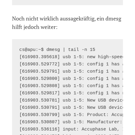
Noch nicht wirklich aussagekräftig, ein dmesg
hilft jedoch weiter:
cs@apu:~$ dmesg | tail -n 15

[616903.395618] usb 1-5: new high-speed USB
[616903.529772] usb 1-5: config 1 has an in
[616903.529791] usb 1-5: config 1 has an in
[616903.529800] usb 1-5: config 1 has an in
[616903.529808] usb 1-5: config 1 has an in
[616903.529817] usb 1-5: config 1 has no in
[616903.530781] usb 1-5: New USB device fou
[616903.530791] usb 1-5: New USB device str
[616903.530799] usb 1-5: Product: Accuphase
[616903.530807] usb 1-5: Manufacturer: Accu
[616903.536116] input: Accuphase Lab, Inc.