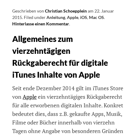
Geschrieben von
Christian Schoepplein
am
22. Januar
2015
.
Filed under
Anleitung
,
Apple
,
iOS
,
Mac OS
.
Hinterlasse einen Kommentar
on
.
Rückgabe
Allgemeines zum
von
iTunes-
vierzehntägigen
Artikeln
wie
Rückgaberecht für digitale
Apps,
Bücher
iTunes Inhalte von Apple
und
mehr,
Seit ende Dezember 2014 gilt im iTunes Store
so
funktionierts
von
Apple
ein vierzehntägiges Rückgaberecht
für alle erworbenen digitalen Inhalte. Konkret
bedeutet dies, dass z.B. gekaufte Apps, Musik,
Filme oder Bücher innerhalb von vierzehn
Tagen ohne Angabe von besonderen Gründen