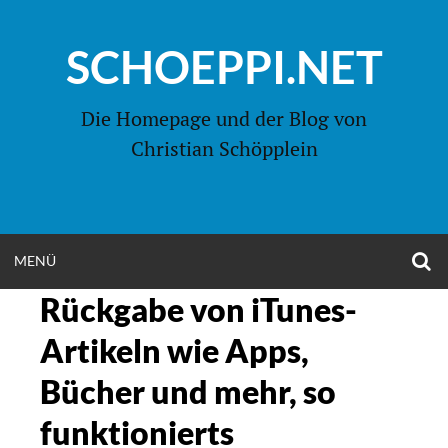
Zum
Inhalt
SCHOEPPI.NET
springen
Die Homepage und der Blog von
Christian Schöpplein
O
MENÜ
OPEN
S
F
Rückgabe von iTunes-
MENU
Artikeln wie Apps,
Bücher und mehr, so
funktionierts