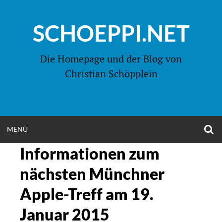
Zum
Inhalt
SCHOEPPI.NET
springen
Die Homepage und der Blog von
Christian Schöpplein
O
MENÜ
OPEN
S
F
Informationen zum
MENU
nächsten Münchner
Apple-Treff am 19.
Januar 2015