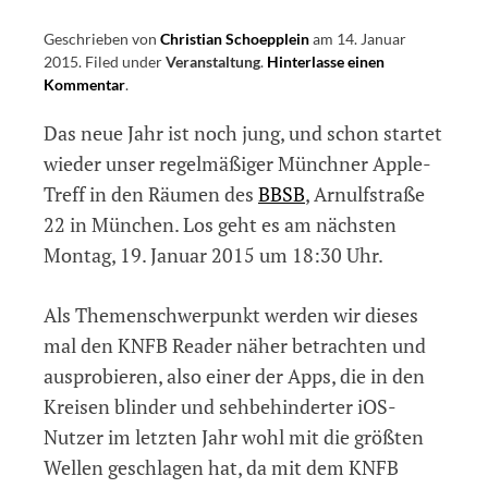
Geschrieben von
Christian Schoepplein
am
14. Januar
2015
.
Filed under
Veranstaltung
.
Hinterlasse einen
Kommentar
on
.
Informationen
Das neue Jahr ist noch jung, und schon startet
zum
nächsten
wieder unser regelmäßiger Münchner Apple-
Münchner
Treff in den Räumen des
BBSB
, Arnulfstraße
Apple-
22 in München. Los geht es am nächsten
Treff
am
Montag, 19. Januar 2015 um 18:30 Uhr.
19.
Januar
Als Themenschwerpunkt werden wir dieses
2015
mal den KNFB Reader näher betrachten und
ausprobieren, also einer der Apps, die in den
Kreisen blinder und sehbehinderter iOS-
Nutzer im letzten Jahr wohl mit die größten
Wellen geschlagen hat, da mit dem KNFB