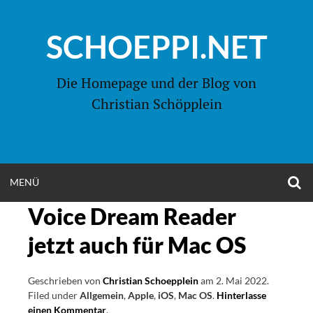
Zum
Inhalt
SCHOEPPI.NET
springen
Die Homepage und der Blog von
Christian Schöpplein
O
MENÜ
OPEN
S
F
Voice Dream Reader
MENU
jetzt auch für Mac OS
Geschrieben von
Christian Schoepplein
am
2. Mai 2022
.
Filed under
Allgemein
,
Apple
,
iOS
,
Mac OS
.
Hinterlasse
einen Kommentar
on
.