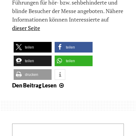
Führungen für hör- bzw. sehbehinderte und
blinde Besucher der Messe angeboten. Nähere
Informationen können Interessierte auf
dieser Seite
teilen
teilen
teilen
teilen
drucken
Den Beitrag
Lesen
Spezielle
Führungen
für
Seh-
und
Hörbehinderte
Search:
auf