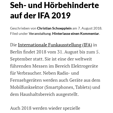
Seh- und Hörbehinderte
auf der IFA 2019
Geschrieben von
Christian Schoepplein
am
7. August 2018
.
Filed under
Veranstaltung
.
Hinterlasse einen Kommentar
on
.
Speziell
Die
Internationale Funkausstellung (IFA)
in
Führung
für
Berlin findet 2018 vom 31. August bis zum 5.
Seh-
September statt. Sie ist eine der weltweit
und
führenden Messen im Bereich Elektrogeräte
Hörbehi
auf
für Verbraucher. Neben Radio- und
der
Fernsehgeräten werden auch Geräte aus dem
IFA
Mobilfunksektor (Smartphones, Tablets) und
2019
dem Haushaltsbereich ausgestellt.
Auch 2018 werden wieder spezielle