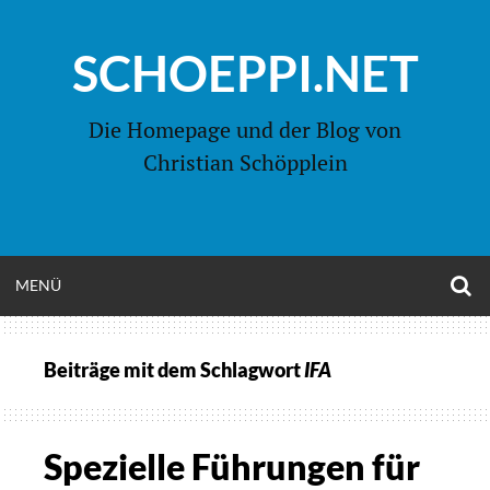
Zum
Inhalt
SCHOEPPI.NET
springen
Die Homepage und der Blog von
Christian Schöpplein
O
MENÜ
OPEN
S
F
MENU
Beiträge mit dem Schlagwort
IFA
Spezielle Führungen für