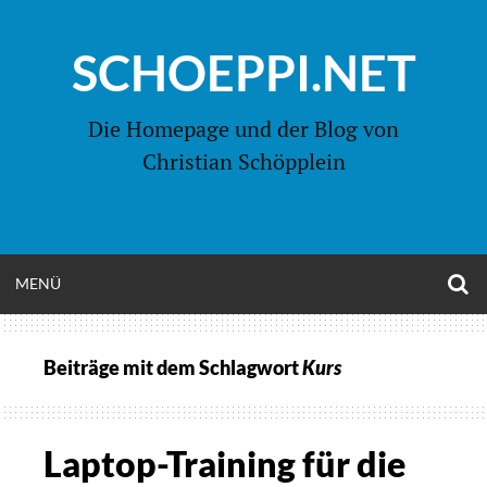
Zum
Inhalt
SCHOEPPI.NET
springen
Die Homepage und der Blog von
Christian Schöpplein
O
MENÜ
OPEN
S
F
MENU
Beiträge mit dem Schlagwort
Kurs
Laptop-Training für die