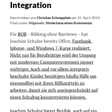
Integration
Geschrieben von
Christian Schoepplein
am
15. April 2014
.
Filed under
Allgemein
.
Hinterlasse einen Kommentar
on
.
Laptop-
Für
BOB
– Bildung ohne Barrieren – hat
Training
für
Joachim Schulze bereits Office,
Facebook,
die
Iphone- und Windows 7-Kurse realisiert.
Integration
Nicht nur für Berufstätige wird der Umgang
mit modernen Computersystemen immer
wichtiger. Auch und vor allem integrativ
beschulte Kinder benötigen häufig Hilfe um
einwandfrei mit ihren Hilfsmitteln zu
arbeiten, damit sie sich uneingeschränkt auf
einen Schultag konzentrieren können.
Joachim Schulze bietet flexible, auch auf ein