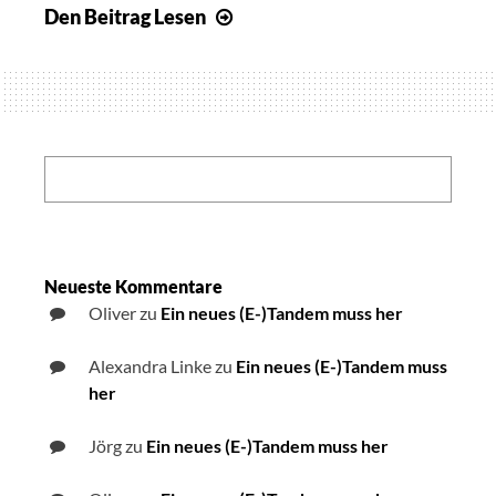
Den Beitrag
Lesen
Laptop-
Training
für
die
Integration
Search:
Neueste Kommentare
Oliver
zu
Ein neues (E-)Tandem muss her
Alexandra Linke
zu
Ein neues (E-)Tandem muss
her
Jörg
zu
Ein neues (E-)Tandem muss her