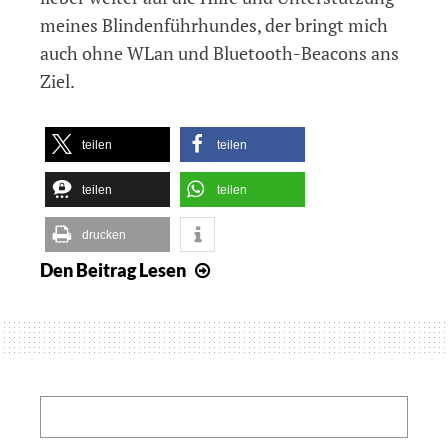
meines Blindenführhundes, der bringt mich
auch ohne WLan und Bluetooth-Beacons ans
Ziel.
teilen
teilen
teilen
teilen
drucken
Den Beitrag
Lesen
Raumklangbasiertes
Leitsystem
von
Microsoft
Search: