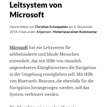
Leitsystem von
Microsoft
Geschrieben von
Christian Schoepplein
am
6. November
2014
.
Filed under
Allgemein
.
Hinterlasse einen Kommentar
on
.
Raumklangbasiertes
Microsoft
hat ein Leitsystem für
Leitsystem
von
sehbehinderte und blinde Menschen
Microsoft
entwickelt, das mit Hilfe von räumlich
angeordneten Klanghinweisen die Navigation
in der Umgebung ermöglichen soll. Mit Hilfe
von Bluetooth-Beacons, die ebenfalls für die
Navigation herangezogen werden, soll das
System verfeinert werden.