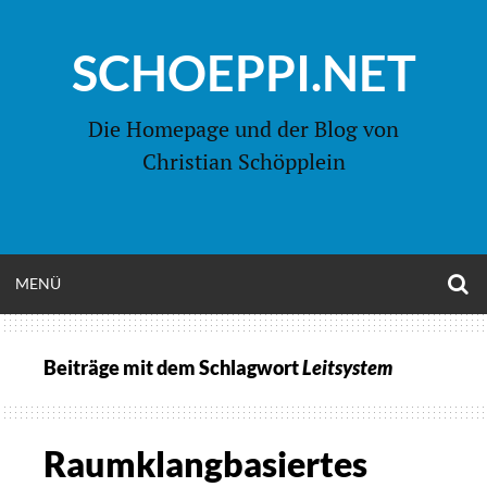
Zum
Inhalt
SCHOEPPI.NET
springen
Die Homepage und der Blog von
Christian Schöpplein
O
MENÜ
OPEN
S
F
MENU
Beiträge mit dem Schlagwort
Leitsystem
Raumklangbasiertes