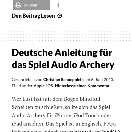
drucken
Den Beitrag
Lesen
MouseKick
–
Ein
Spiel
für
Deutsche Anleitung für
blinde
das Spiel Audio Archery
VoiceOver-
Nutzer
Geschrieben von
Christian Schoepplein
am
6. Juni 2013
.
Filed under
Apple
,
iOS
.
Hinterlasse einen Kommentar
on
.
Deutsche
Wer Lust hat mit dem Bogen blind auf
Anleitung
für
Scheiben zu schießen, sollte sich das Spiel
das
Audio Archery für iPhone, iPod Touch oder
Spiel
iPad ansehen. Das Spiel ist in Englisch, Petra
Audio
Archery
Raissakis hat jedoch unter
http://is.gd/auvlOD