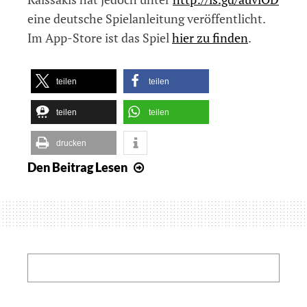
eine deutsche Spielanleitung veröffentlicht.
Im App-Store ist das Spiel
hier zu finden
.
teilen
teilen
teilen
teilen
drucken
Den Beitrag
Lesen
Deutsche
Anleitung
für
das
Spiel
Audio
Search:
Archery