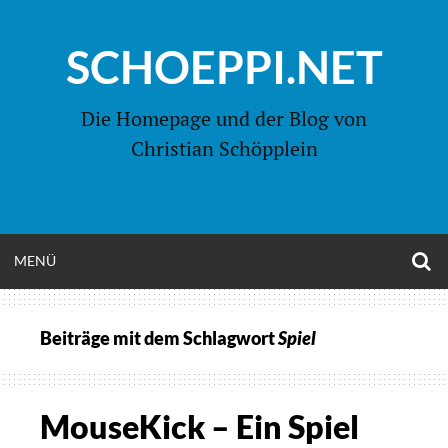
Zum
Inhalt
SCHOEPPI.NET
springen
Die Homepage und der Blog von
Christian Schöpplein
O
MENÜ
OPEN
S
F
MENU
Beiträge mit dem Schlagwort
Spiel
MouseKick – Ein Spiel