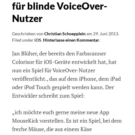
für blinde VoiceOver-
Nutzer
Geschrieben von
Christian Schoepplein
am
29. Juni 2013
.
Filed under
iOS
.
Hinterlasse einen Kommentar
on
.
MouseKick
Jan Blüher, der bereits den Farbscanner
–
Ein
Colorisor für iOS-Geräte entwickelt hat, hat
Spiel
nun ein Spiel für VoiceOver-Nutzer
für
veröffentlicht., das auf dem iPhone, dem iPad
blinde
VoiceOver-
oder iPod Touch gespielt werden kann. Der
Nutzer
Entwickler schreibt zum Spiel:
„ich möchte euch gerne meine neue App
MouseKick vorstellen. Es ist ein Spiel, bei dem
freche Mäuse, die aus einem Käse