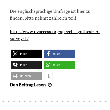
Die englischsprachige Umfrage ist hier zu
finden, bitte nehmt zahlreich teil!
http://www.nvaccess.org/speech-synthesizer-
survey-1/
teilen
teilen
teilen
teilen
drucken
Den Beitrag
Lesen
Umfrage
bzgl.
Standardsprachausgabe
für