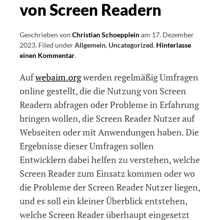
von Screen Readern
Geschrieben von
Christian Schoepplein
am
17. Dezember
2023
.
Filed under
Allgemein
,
Uncategorized
.
Hinterlasse
einen Kommentar
on
.
Umfrage
Auf
webaim.org
werden regelmäßig Umfragen
zur
Nutzung
online gestellt, die die Nutzung von Screen
von
Readern abfragen oder Probleme in Erfahrung
Screen
bringen wollen, die Screen Reader Nutzer auf
Readern
Webseiten oder mit Anwendungen haben. Die
Ergebnisse dieser Umfragen sollen
Entwicklern dabei helfen zu verstehen, welche
Screen Reader zum Einsatz kommen oder wo
die Probleme der Screen Reader Nutzer liegen,
und es soll ein kleiner Überblick entstehen,
welche Screen Reader überhaupt eingesetzt