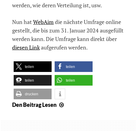
werden, wie deren Verteilung ist, usw.
Nun hat
WebAim
die nächste Umfrage online
gestellt, die bis zum 31. Januar 2024 ausgefüllt
werden kann. Die Umfrage kann direkt über
diesen Link
aufgerufen werden.
teilen
teilen
teilen
teilen
drucken
Den Beitrag
Lesen
Umfrage
zur
Nutzung
von