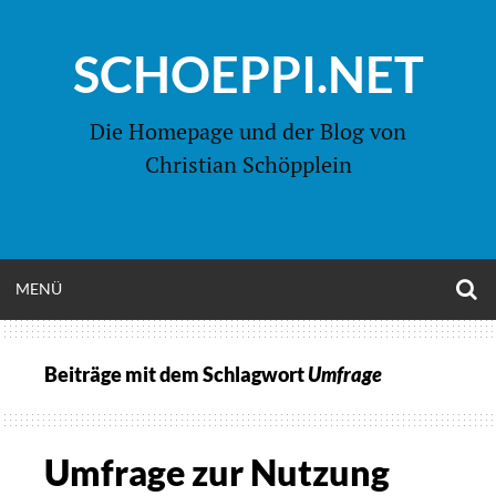
Zum
Inhalt
SCHOEPPI.NET
springen
Die Homepage und der Blog von
Christian Schöpplein
O
MENÜ
OPEN
S
F
MENU
Beiträge mit dem Schlagwort
Umfrage
Umfrage zur Nutzung