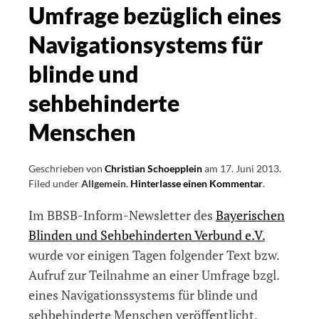
das
Umfrage bezüglich eines
freie
Navigationsystems für
Bildschirmleseprogramm
NVDA
blinde und
sehbehinderte
Menschen
Geschrieben von
Christian Schoepplein
am
17. Juni 2013
.
Filed under
Allgemein
.
Hinterlasse einen Kommentar
on
.
Umfrage
Im BBSB-Inform-Newsletter des
Bayerischen
bezüglich
eines
Blinden und Sehbehinderten Verbund e.V.
Navigations
wurde vor einigen Tagen folgender Text bzw.
für
Aufruf zur Teilnahme an einer Umfrage bzgl.
blinde
und
eines Navigationssystems für blinde und
sehbehinder
sehbehinderte Menschen veröffentlicht.
Menschen