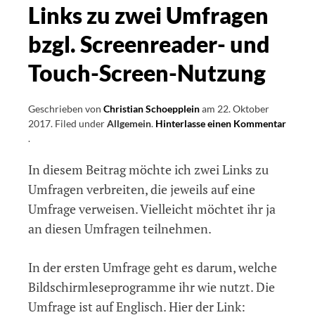
Screen
Links zu zwei Umfragen
Readern
bzgl. Screenreader- und
Touch-Screen-Nutzung
Geschrieben von
Christian Schoepplein
am
22. Oktober
2017
.
Filed under
Allgemein
.
Hinterlasse einen Kommentar
on
.
Links
In diesem Beitrag möchte ich zwei Links zu
zu
zwei
Umfragen verbreiten, die jeweils auf eine
Umfragen
Umfrage verweisen. Vielleicht möchtet ihr ja
bzgl.
an diesen Umfragen teilnehmen.
Screenreader-
und
Touch-
In der ersten Umfrage geht es darum, welche
Screen-
Bildschirmleseprogramme ihr wie nutzt. Die
Nutzung
Umfrage ist auf Englisch. Hier der Link: