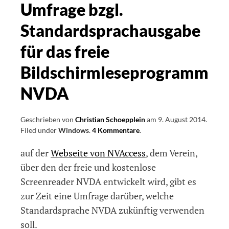
Umfrage bzgl.
Standardsprachausgabe
für das freie
Bildschirmleseprogramm
NVDA
Geschrieben von
Christian Schoepplein
am
9. August 2014
.
Filed under
Windows
.
4 Kommentare
on
.
Umfrage
auf der
Webseite von NVAccess
, dem Verein,
bzgl.
Standardsprachausgabe
über den der freie und kostenlose
für
Screenreader NVDA entwickelt wird, gibt es
das
zur Zeit eine Umfrage darüber, welche
freie
Bildschirmleseprogramm
Standardsprache NVDA zukünftig verwenden
NVDA
soll.