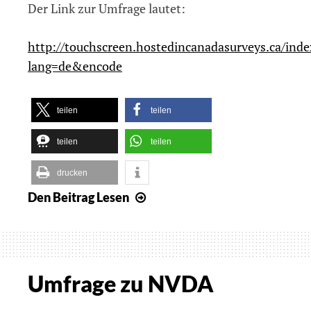
Der Link zur Umfrage lautet:
http://touchscreen.hostedincanadasurveys.ca/ind
lang=de&encode
teilen
teilen
teilen
teilen
drucken
Den Beitrag
Lesen
Links
zu
zwei
Umfragen
bzgl.
Umfrage zu NVDA
Screenreader-
und