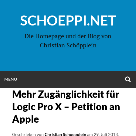
Zum
Inhalt
SCHOEPPI.NET
springen
Die Homepage und der Blog von
Christian Schöpplein
O
MENÜ
OPEN
S
F
Mehr Zugänglichkeit für
MENU
Logic Pro X – Petition an
Apple
Geschrieben von
Christian Schoepplein
am
29. Juli 2013
.