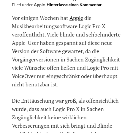
Filed under
Apple
.
Hinterlasse einen Kommentar
on
.
Mehr
Vor einigen Wochen hat
Apple
die
Zugänglichkeit
für
Musikbearbeitungssoftware Logic Pro X
Logic
veröffentlicht. Viele blinde und sehbehinderte
Pro
Apple-User haben gespannt auf diese neue
X
–
Version der Software gewartet, da die
Petition
Vorgängerversionen in Sachen Zugänglichkeit
an
viele Wünsche offen ließen und Logic Pro mit
Apple
VoiceOver nur eingeschränkt oder überhaupt
nicht benutzbar ist.
Die Enttäuschung war groß, als offensichtlich
wurde, dass auch Logic Pro X in Sachen
Zugänglichkeit keine wirklichen
Verbesserungen mit sich bringt und Blinde