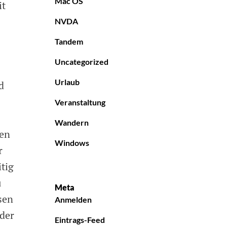
Mac OS
it
NVDA
Tandem
Uncategorized
Urlaub
d
Veranstaltung
Wandern
den
Windows
r
itig
u
Meta
sen
Anmelden
der
Eintrags-Feed