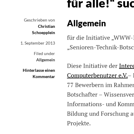
für alle!“ su
Geschrieben von
Allgemein
Christian
Schoepplein
für die Initiative „WWW-I
1. September 2013
„Senioren-Technik-Botsc
Filed under
Allgemein
Diese Initiative der
Inter
Hinterlasse einen
Computerbenutzer e.V.
– 
Kommentar
on
Initiative
77 Bewerbern im Rahmen
„WWW-
Botschafter – Wissensver
Inklusive
–
Informations- und Kommu
Internet
Bildung und Forschung au
für
alle!“
Projekte.
sucht
Helfer!