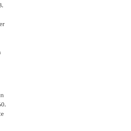
B.
er
n
en
60.
te