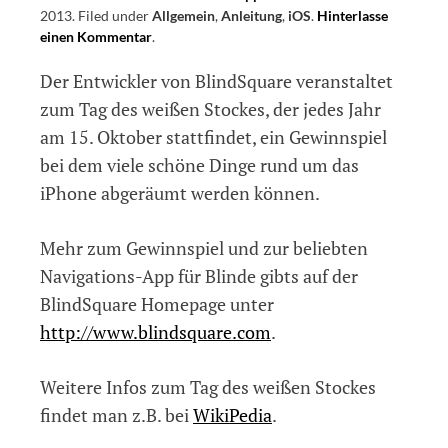
2013
.
Filed under
Allgemein
,
Anleitung
,
iOS
.
Hinterlasse
einen Kommentar
on
.
Gewinnspielaktion
Der Entwickler von BlindSquare veranstaltet
von
BlindSquare
zum Tag des weißen Stockes, der jedes Jahr
zum
am 15. Oktober stattfindet, ein Gewinnspiel
Tag
bei dem viele schöne Dinge rund um das
des
weißen
iPhone abgeräumt werden können.
Stockes
Mehr zum Gewinnspiel und zur beliebten
Navigations-App für Blinde gibts auf der
BlindSquare Homepage unter
http://www.blindsquare.com
.
Weitere Infos zum Tag des weißen Stockes
findet man z.B. bei
WikiPedia
.