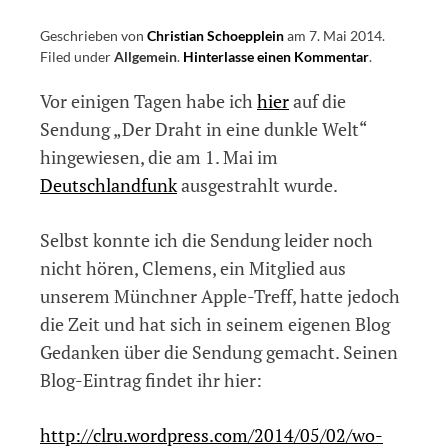
Geschrieben von
Christian Schoepplein
am
7. Mai 2014
.
Filed under
Allgemein
.
Hinterlasse einen Kommentar
on
.
Nachschlag
Vor einigen Tagen habe ich
hier
auf die
zur
Deutschland
Sendung „Der Draht in eine dunkle Welt“
Sendung
hingewiesen, die am 1. Mai im
„Draht
Deutschlandfunk
ausgestrahlt wurde.
in
eine
dunkle“
Selbst konnte ich die Sendung leider noch
Welt
nicht hören, Clemens, ein Mitglied aus
unserem Münchner Apple-Treff, hatte jedoch
die Zeit und hat sich in seinem eigenen Blog
Gedanken über die Sendung gemacht. Seinen
Blog-Eintrag findet ihr hier:
http://clru.wordpress.com/2014/05/02/wo-