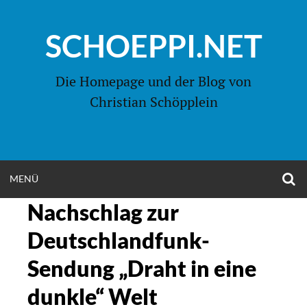
Zum
Inhalt
SCHOEPPI.NET
springen
Die Homepage und der Blog von
Christian Schöpplein
O
MENÜ
OPEN
S
F
Nachschlag zur
MENU
Deutschlandfunk-
Sendung „Draht in eine
dunkle“ Welt