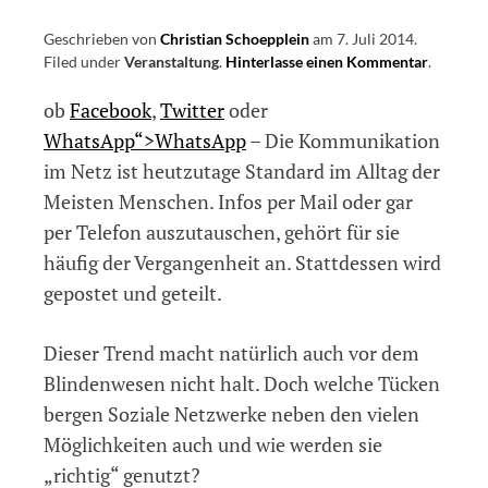
Geschrieben von
Christian Schoepplein
am
7. Juli 2014
.
Filed under
Veranstaltung
.
Hinterlasse einen Kommentar
on
.
Jugendve
ob
Facebook
,
Twitter
oder
mit
dem
WhatsApp“>WhatsApp
– Die Kommunikation
Schwerp
im Netz ist heutzutage Standard im Alltag der
soziale
Meisten Menschen. Infos per Mail oder gar
Netzwer
per Telefon auszutauschen, gehört für sie
häufig der Vergangenheit an. Stattdessen wird
gepostet und geteilt.
Dieser Trend macht natürlich auch vor dem
Blindenwesen nicht halt. Doch welche Tücken
bergen Soziale Netzwerke neben den vielen
Möglichkeiten auch und wie werden sie
„richtig“ genutzt?