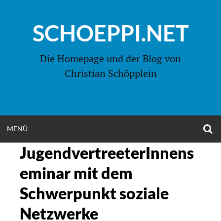
Zum
Inhalt
SCHOEPPI.NET
springen
Die Homepage und der Blog von
Christian Schöpplein
O
MENÜ
OPEN
S
F
JugendvertreeterInnens
MENU
eminar mit dem
Schwerpunkt soziale
Netzwerke