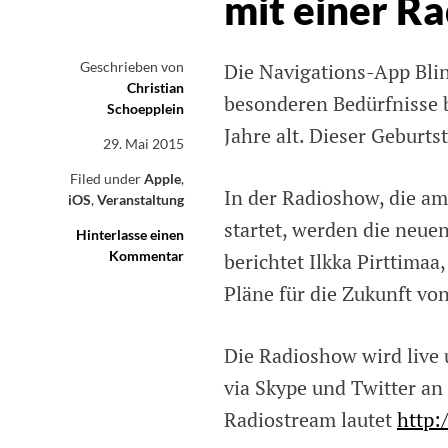
mit einer R
Geschrieben von
Die Navigations-App Blind
Christian
besonderen Bedürfnisse b
Schoepplein
Jahre alt. Dieser Geburts
29. Mai 2015
Filed under
Apple
,
In der Radioshow, die a
iOS
,
Veranstaltung
startet, werden die neue
Hinterlasse einen
Kommentar
on
berichtet Ilkka Pirttimaa
BlindSquare
Pläne für die Zukunft vo
feiert
dritten
Geburtstag
Die Radioshow wird live 
mit
einer
via Skype und Twitter an 
Radioshow
Radiostream lautet
http: