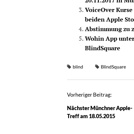
20.11.2017 in M
VoiceOver Kurse 
beiden Apple St
Abstimmung zu z
Wohin App unter
BlindSquare
blind
BlindSquare
Vorheriger Beitrag:
Nächster Münchner Apple-
Treff am 18.05.2015