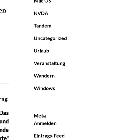
Mac OS
en
NVDA
Tandem
Uncategorized
Urlaub
Veranstaltung
Wandern
Windows
rag:
Das
Meta
 und
Anmelden
inde
Eintrags-Feed
rte“