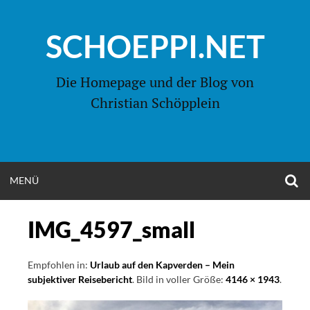
Zum
Inhalt
SCHOEPPI.NET
springen
Die Homepage und der Blog von
Christian Schöpplein
O
MENÜ
OPEN
S
F
MENU
IMG_4597_small
Empfohlen in:
Urlaub auf den Kapverden – Mein
subjektiver Reisebericht
. Bild in voller Größe:
4146 × 1943
.