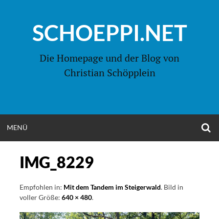
Zum
Inhalt
SCHOEPPI.NET
springen
Die Homepage und der Blog von
Christian Schöpplein
O
MENÜ
OPEN
S
F
MENU
IMG_8229
Empfohlen in:
Mit dem Tandem im Steigerwald
. Bild in
voller Größe:
640 × 480
.