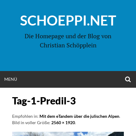
Zum
Inhalt
SCHOEPPI.NET
springen
Die Homepage und der Blog von
Christian Schöpplein
O
MENÜ
OPEN
S
F
MENU
Tag-1-Predil-3
Empfohlen in:
Mit dem eTandem über die julischen Alpen
.
Bild in voller Größe:
2560 × 1920
.