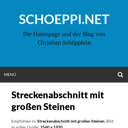
Zum
Inhalt
SCHOEPPI.NET
springen
Die Homepage und der Blog von
Christian Schöpplein
O
MENÜ
OPEN
S
F
MENU
Streckenabschnitt mit
großen Steinen
Empfohlen in:
Streckenabschnitt mit großen Steinen
. Bild
in voller Größe:
2560 × 1920
.