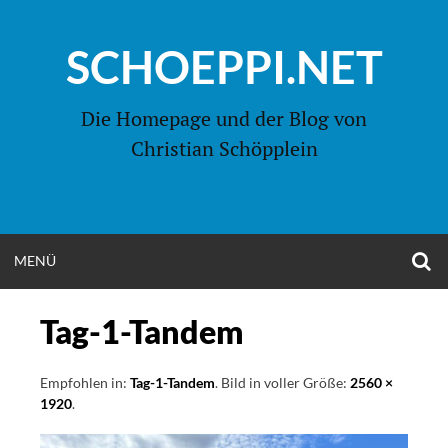
Zum
Inhalt
SCHOEPPI.NET
springen
Die Homepage und der Blog von
Christian Schöpplein
O
MENÜ
OPEN
S
F
MENU
Tag-1-Tandem
Empfohlen in:
Tag-1-Tandem
. Bild in voller Größe:
2560 ×
1920
.